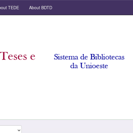
out TEDE
About BDTD