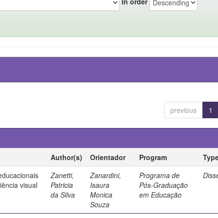
In order
previous
1
Author(s)
Orientador
Program
Typ
 educacionais
Zanetti,
Zanardini,
Programa de
Diss
ência visual
Patricia
Isaura
Pós-Graduação
da Silva
Monica
em Educação
Souza