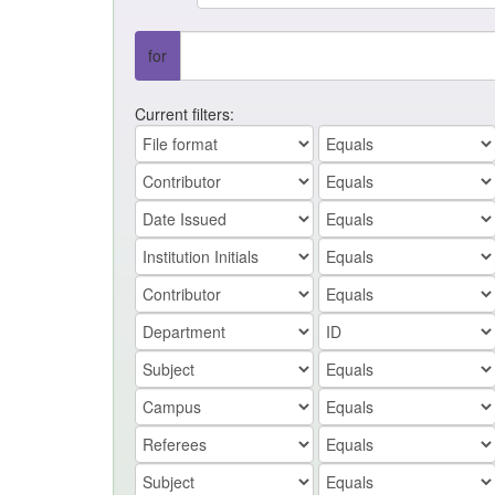
for
Current filters: