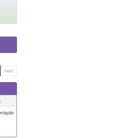
next
e
ertação