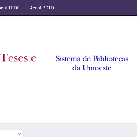
out TEDE
About BDTD