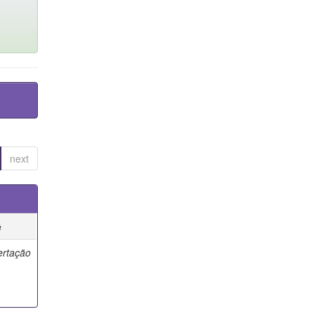
next
e
ertação