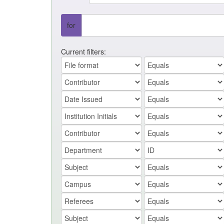
for
Current filters: