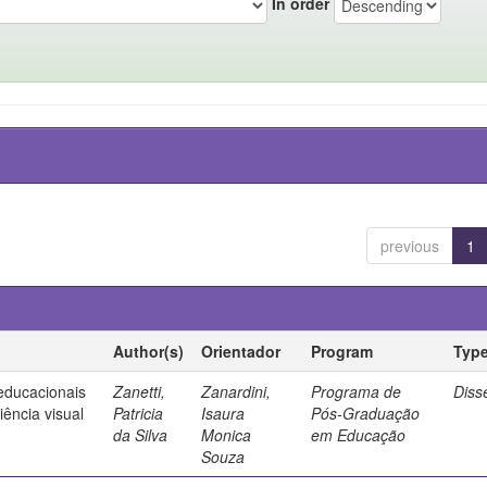
In order
previous
1
Author(s)
Orientador
Program
Typ
 educacionais
Zanetti,
Zanardini,
Programa de
Diss
ência visual
Patricia
Isaura
Pós-Graduação
da Silva
Monica
em Educação
Souza