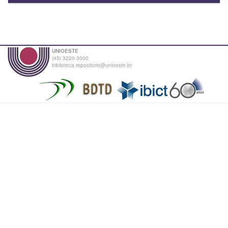
UNIOESTE
(45) 3220-3000
biblioteca.repositorio@unioeste.br