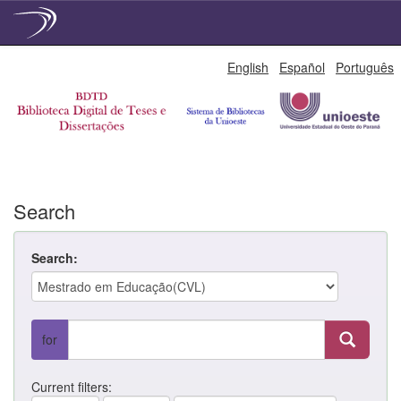
Skip
English
Español
Português
navigation
Search
Search:
for
Current filters: