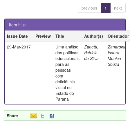
previous
1
next
Item hits:
Issue Date
Preview
Title
Author(s)
Orientador
29-Mar-2017
Uma análise
Zanetti,
Zanardini,
das políticas
Patricia
Isaura
educacionais
da Silva
Monica
para as
Souza
pessoas
com
deficiência
visual no
Estado do
Paraná
Share