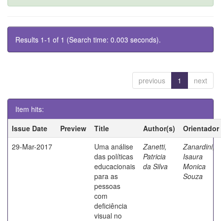
Results 1-1 of 1 (Search time: 0.003 seconds).
previous
1
next
Item hits:
Issue Date
Preview
Title
Author(s)
Orientador
29-Mar-2017
Uma análise
Zanetti,
Zanardini,
das políticas
Patricia
Isaura
educacionais
da Silva
Monica
para as
Souza
pessoas
com
deficiência
visual no