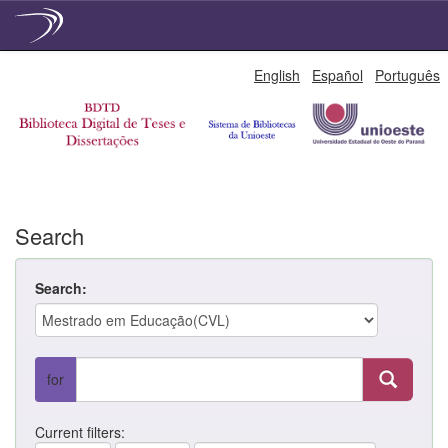
Skip
English
Español
Português
navigation
Search
Search:
for
Current filters: