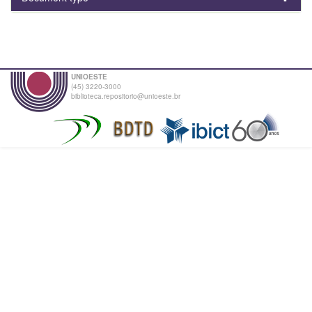
UNIOESTE
(45) 3220-3000
biblioteca.repositorio@unioeste.br