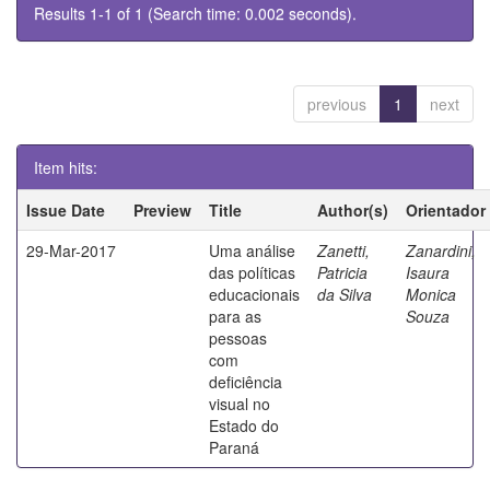
Results 1-1 of 1 (Search time: 0.002 seconds).
previous
1
next
Item hits:
Issue Date
Preview
Title
Author(s)
Orientador
29-Mar-2017
Uma análise
Zanetti,
Zanardini,
das políticas
Patricia
Isaura
educacionais
da Silva
Monica
para as
Souza
pessoas
com
deficiência
visual no
Estado do
Paraná