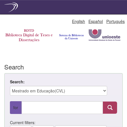
Skip
English
Español
Português
navigation
Search
Search:
for
Current filters: