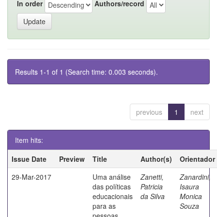
In order
Authors/record
Results 1-1 of 1 (Search time: 0.003 seconds).
previous
1
next
Item hits:
Issue Date
Preview
Title
Author(s)
Orientador
29-Mar-2017
Uma análise
Zanetti,
Zanardini,
das políticas
Patricia
Isaura
educacionais
da Silva
Monica
para as
Souza
pessoas