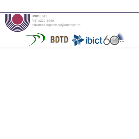
UNIOESTE
(45) 3220-3000
biblioteca.repositorio@unioeste.br