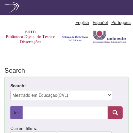
Skip
English
Español
Português
navigation
Search
Search:
for
Current filters: