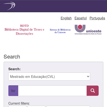
Skip
English
Español
Português
navigation
Search
Search:
for
Current filters: