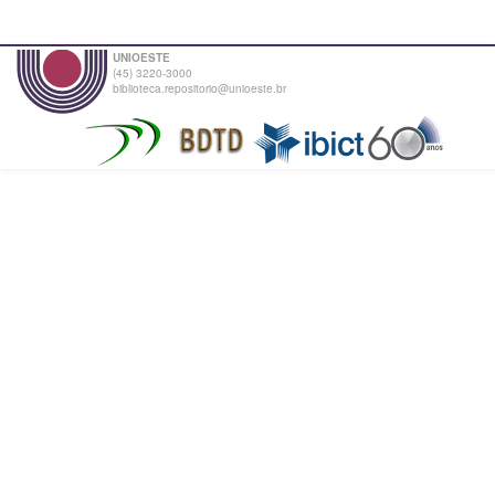
UNIOESTE
(45) 3220-3000
biblioteca.repositorio@unioeste.br