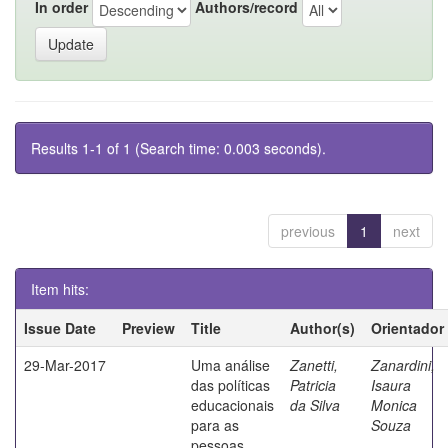
In order
Authors/record
Results 1-1 of 1 (Search time: 0.003 seconds).
previous
1
next
Item hits:
Issue Date
Preview
Title
Author(s)
Orientador
29-Mar-2017
Uma análise
Zanetti,
Zanardini,
das políticas
Patricia
Isaura
educacionais
da Silva
Monica
para as
Souza
pessoas