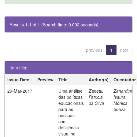
Results 1-1 of 1 (Search time: 0.002 seconds).
previous
1
next
Item hits:
Issue Date
Preview
Title
Author(s)
Orientador
29-Mar-2017
Uma análise
Zanetti,
Zanardini,
das políticas
Patricia
Isaura
educacionais
da Silva
Monica
para as
Souza
pessoas
com
deficiência
visual no