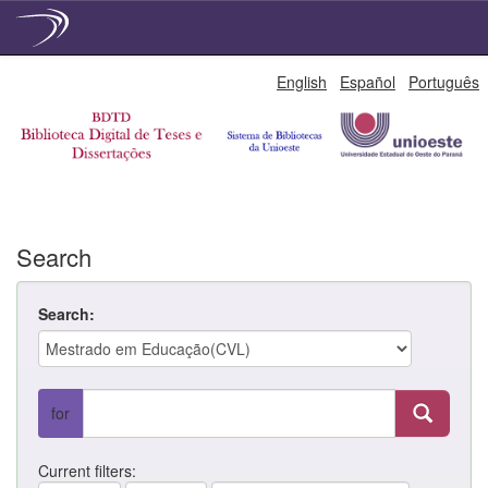
Skip
English
Español
Português
navigation
Search
Search:
for
Current filters: