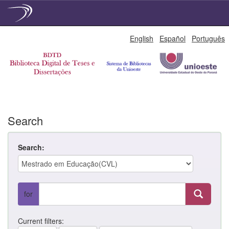
Skip
English
Español
Português
navigation
Search
Search:
for
Current filters: