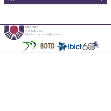
UNIOESTE
(45) 3220-3000
biblioteca.repositorio@unioeste.br