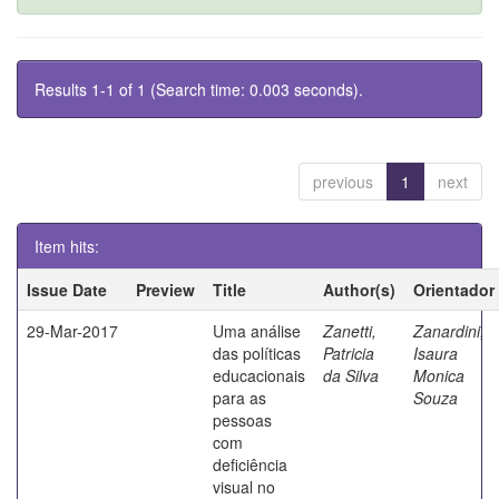
Results 1-1 of 1 (Search time: 0.003 seconds).
previous
1
next
Item hits:
Issue Date
Preview
Title
Author(s)
Orientador
29-Mar-2017
Uma análise
Zanetti,
Zanardini,
das políticas
Patricia
Isaura
educacionais
da Silva
Monica
para as
Souza
pessoas
com
deficiência
visual no