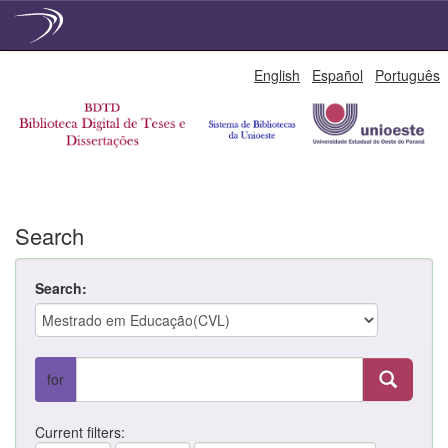
Skip
English
Español
Português
navigation
Search
Search:
for
Current filters: