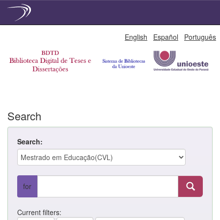
Skip
English
Español
Português
navigation
Search
Search:
for
Current filters: