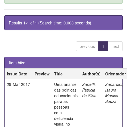
Results 1-1 of 1 (Search time: 0.003 seconds).
previous
1
next
Item hits:
Issue Date
Preview
Title
Author(s)
Orientador
29-Mar-2017
Uma análise
Zanetti,
Zanardini,
das políticas
Patricia
Isaura
educacionais
da Silva
Monica
para as
Souza
pessoas
com
deficiência
visual no