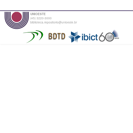
UNIOESTE
(45) 3220-3000
biblioteca.repositorio@unioeste.br