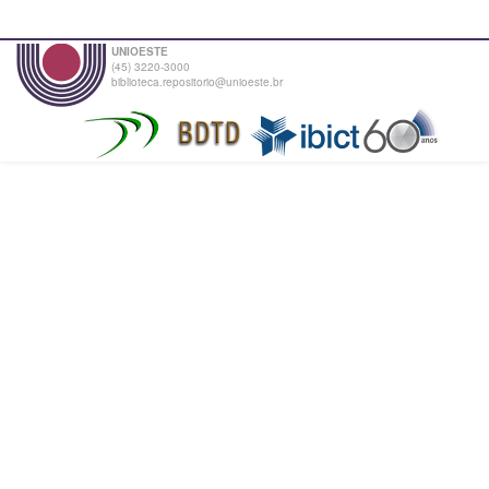
UNIOESTE
(45) 3220-3000
biblioteca.repositorio@unioeste.br