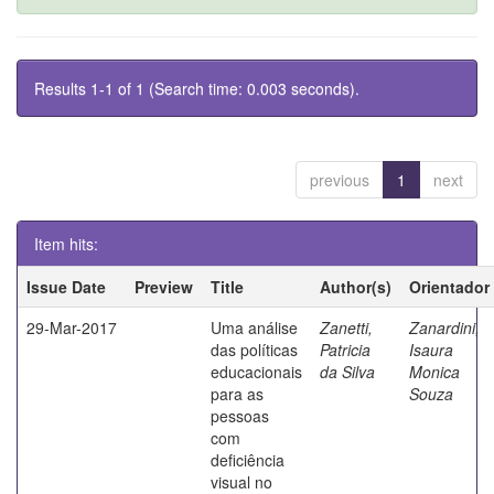
Results 1-1 of 1 (Search time: 0.003 seconds).
previous
1
next
Item hits:
Issue Date
Preview
Title
Author(s)
Orientador
29-Mar-2017
Uma análise
Zanetti,
Zanardini,
das políticas
Patricia
Isaura
educacionais
da Silva
Monica
para as
Souza
pessoas
com
deficiência
visual no