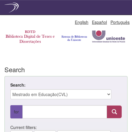
Skip
English
Español
Português
navigation
Search
Search:
for
Current filters: