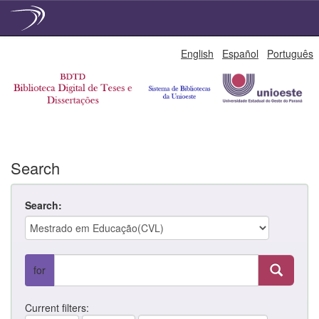
Skip
English
Español
Português
navigation
Search
Search:
for
Current filters: