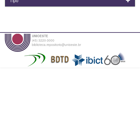
Tipo
UNIOESTE
(45) 3220-3000
biblioteca.repositorio@unioeste.br