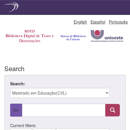
Skip
English
Español
Português
navigation
Search
Search:
for
Current filters: