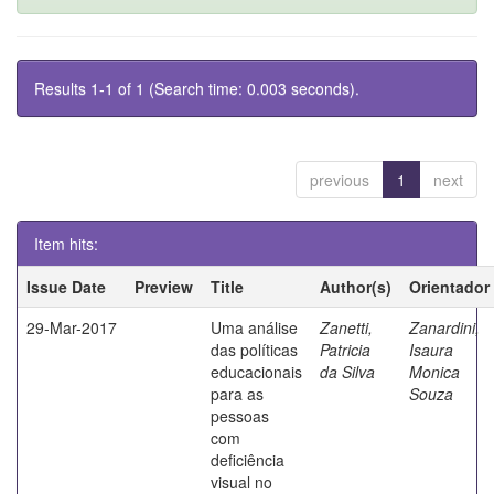
Results 1-1 of 1 (Search time: 0.003 seconds).
previous
1
next
Item hits:
Issue Date
Preview
Title
Author(s)
Orientador
29-Mar-2017
Uma análise
Zanetti,
Zanardini,
das políticas
Patricia
Isaura
educacionais
da Silva
Monica
para as
Souza
pessoas
com
deficiência
visual no