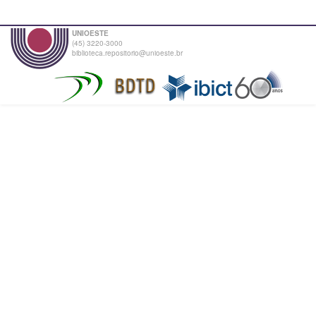
UNIOESTE
(45) 3220-3000
biblioteca.repositorio@unioeste.br