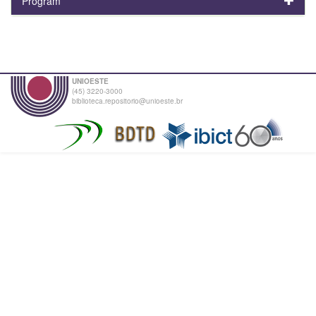
Program
UNIOESTE
(45) 3220-3000
biblioteca.repositorio@unioeste.br