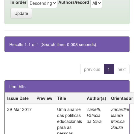
In order
Authors/record
Results 1-1 of 1 (Search time: 0.003 seconds).
previous
1
next
Item hits:
Issue Date
Preview
Title
Author(s)
Orientador
29-Mar-2017
Uma análise
Zanetti,
Zanardini,
das políticas
Patricia
Isaura
educacionais
da Silva
Monica
para as
Souza
pessoas