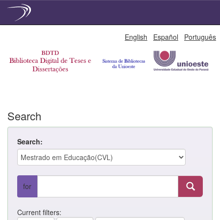
Skip
English
Español
Português
navigation
Search
Search:
for
Current filters: