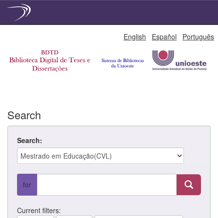
Skip
English
Español
Português
navigation
Search
Search:
for
Current filters: