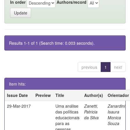
In order
Authors/record
Results 1-1 of 1 (Search time: 0.003 seconds).
previous
1
next
Item hits:
Issue Date
Preview
Title
Author(s)
Orientador
29-Mar-2017
Uma análise
Zanetti,
Zanardini,
das políticas
Patricia
Isaura
educacionais
da Silva
Monica
para as
Souza
pessoas