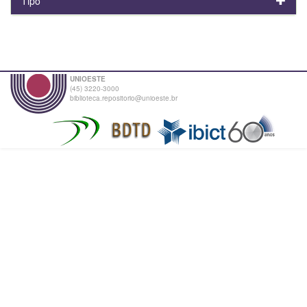
Tipo
UNIOESTE
(45) 3220-3000
biblioteca.repositorio@unioeste.br