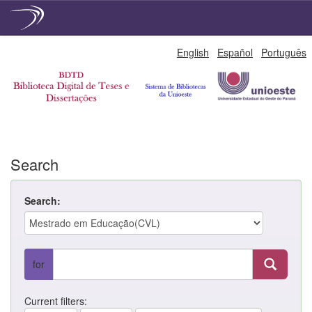
Skip
English
Español
Português
navigation
Search
Search:
for
Current filters: