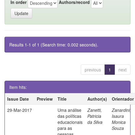
In order
Authors/record
Results 1-1 of 1 (Search time: 0.002 seconds).
previous
1
next
Item hits:
Issue Date
Preview
Title
Author(s)
Orientador
29-Mar-2017
Uma análise
Zanetti,
Zanardini,
das políticas
Patricia
Isaura
educacionais
da Silva
Monica
para as
Souza
pessoas