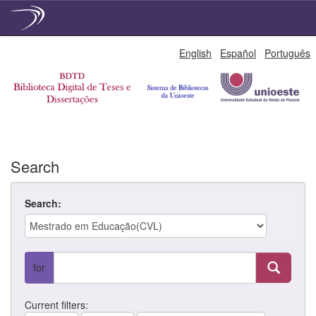
Skip
English
Español
Português
navigation
Search
Search:
for
Current filters: