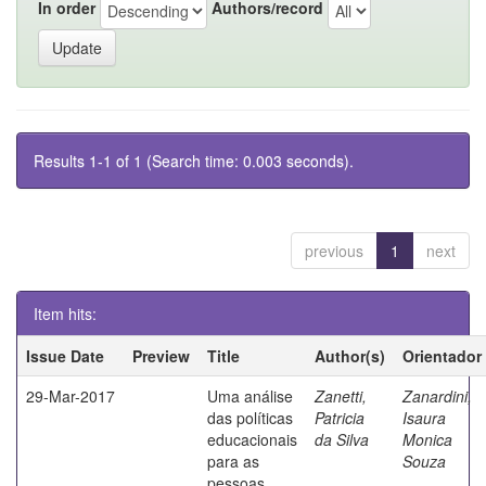
In order
Authors/record
Results 1-1 of 1 (Search time: 0.003 seconds).
previous
1
next
Item hits:
Issue Date
Preview
Title
Author(s)
Orientador
29-Mar-2017
Uma análise
Zanetti,
Zanardini,
das políticas
Patricia
Isaura
educacionais
da Silva
Monica
para as
Souza
pessoas