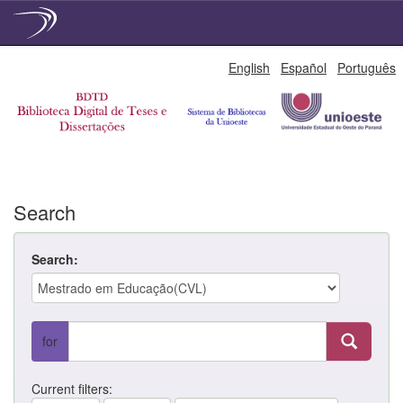
Skip
English
Español
Português
navigation
Search
Search:
for
Current filters: