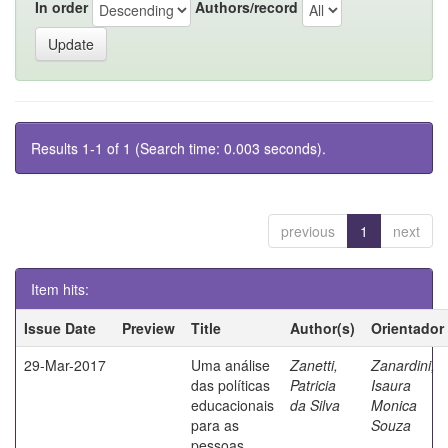
In order
Authors/record
Results 1-1 of 1 (Search time: 0.003 seconds).
previous
1
next
Item hits:
Issue Date
Preview
Title
Author(s)
Orientador
29-Mar-2017
Uma análise
Zanetti,
Zanardini,
das políticas
Patricia
Isaura
educacionais
da Silva
Monica
para as
Souza
pessoas