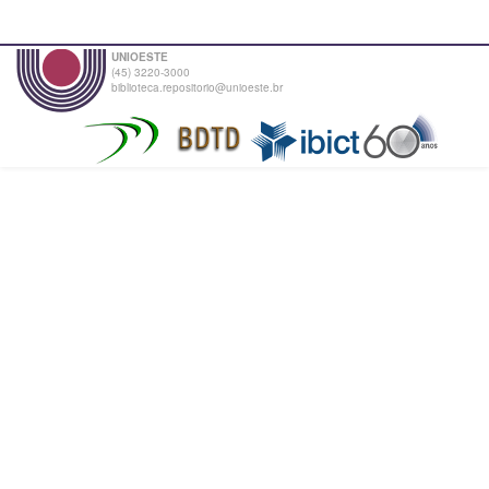
UNIOESTE
(45) 3220-3000
biblioteca.repositorio@unioeste.br