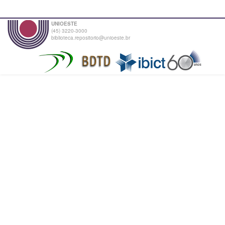
UNIOESTE
(45) 3220-3000
biblioteca.repositorio@unioeste.br