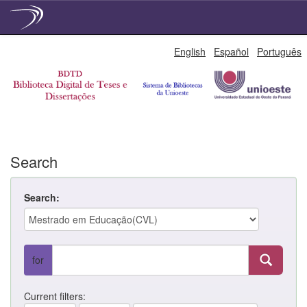
Skip
English
Español
Português
navigation
Search
Search:
for
Current filters: