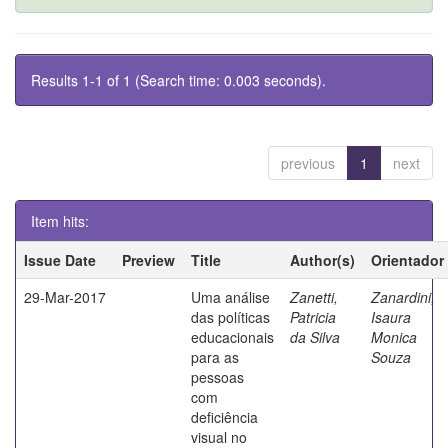
Results 1-1 of 1 (Search time: 0.003 seconds).
previous
1
next
Item hits:
Issue Date
Preview
Title
Author(s)
Orientador
29-Mar-2017
Uma análise
Zanetti,
Zanardini,
das políticas
Patricia
Isaura
educacionais
da Silva
Monica
para as
Souza
pessoas
com
deficiência
visual no