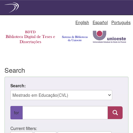
Skip
English
Español
Português
navigation
Search
Search:
for
Current filters: