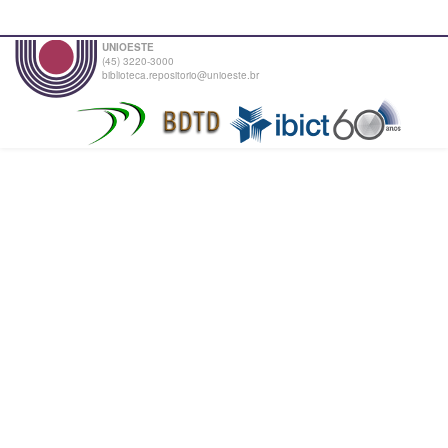
UNIOESTE
(45) 3220-3000
biblioteca.repositorio@unioeste.br