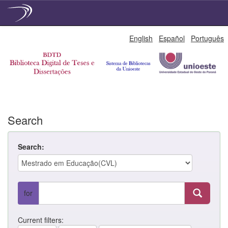
Skip
English
Español
Português
navigation
Search
Search:
for
Current filters: