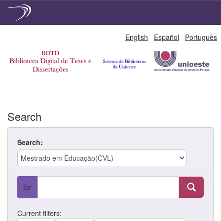
Skip
English
Español
Português
navigation
Search
Search:
for
Current filters: