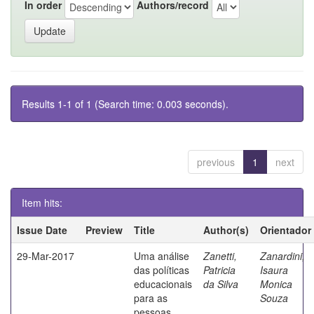
In order
Authors/record
Results 1-1 of 1 (Search time: 0.003 seconds).
previous
1
next
Item hits:
Issue Date
Preview
Title
Author(s)
Orientador
29-Mar-2017
Uma análise
Zanetti,
Zanardini,
das políticas
Patricia
Isaura
educacionais
da Silva
Monica
para as
Souza
pessoas