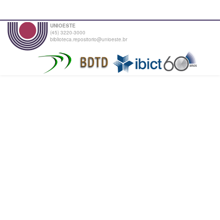
UNIOESTE
(45) 3220-3000
biblioteca.repositorio@unioeste.br