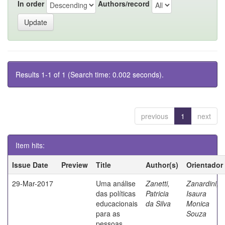
In order
Authors/record
Results 1-1 of 1 (Search time: 0.002 seconds).
previous
1
next
Item hits:
Issue Date
Preview
Title
Author(s)
Orientador
29-Mar-2017
Uma análise
Zanetti,
Zanardini,
das políticas
Patricia
Isaura
educacionais
da Silva
Monica
para as
Souza
pessoas