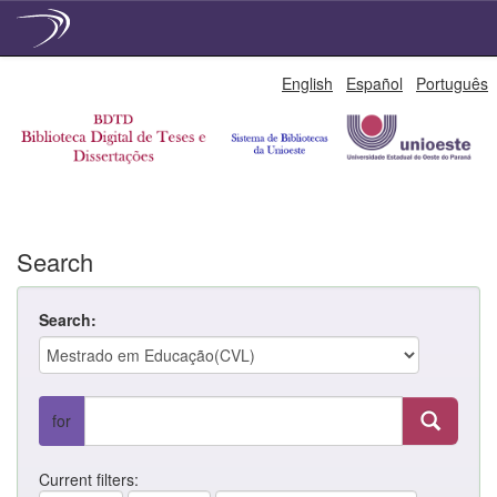
Skip
English
Español
Português
navigation
Search
Search:
for
Current filters: