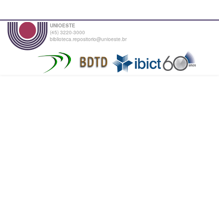
UNIOESTE
(45) 3220-3000
biblioteca.repositorio@unioeste.br