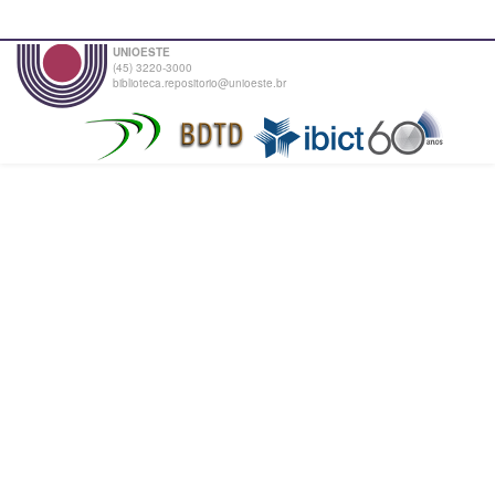
UNIOESTE
(45) 3220-3000
biblioteca.repositorio@unioeste.br