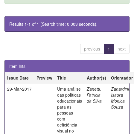
Results 1-1 of 1 (Search time: 0.003 seconds).
previous
1
next
Item hits:
Issue Date
Preview
Title
Author(s)
Orientador
29-Mar-2017
Uma análise
Zanetti,
Zanardini,
das políticas
Patricia
Isaura
educacionais
da Silva
Monica
para as
Souza
pessoas
com
deficiência
visual no