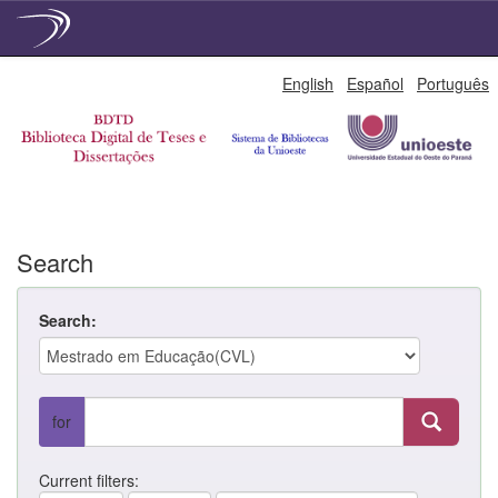
Skip
English
Español
Português
navigation
Search
Search:
for
Current filters: