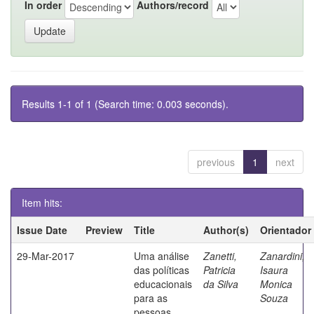
In order
Authors/record
Results 1-1 of 1 (Search time: 0.003 seconds).
previous
1
next
Item hits:
Issue Date
Preview
Title
Author(s)
Orientador
29-Mar-2017
Uma análise
Zanetti,
Zanardini,
das políticas
Patricia
Isaura
educacionais
da Silva
Monica
para as
Souza
pessoas