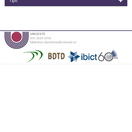
Tipo
UNIOESTE
(45) 3220-3000
biblioteca.repositorio@unioeste.br