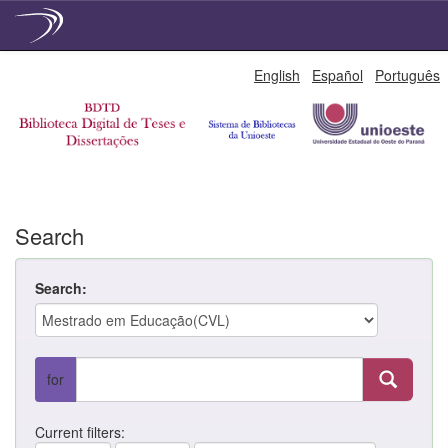
Skip
English
Español
Português
navigation
Search
Search:
for
Current filters: