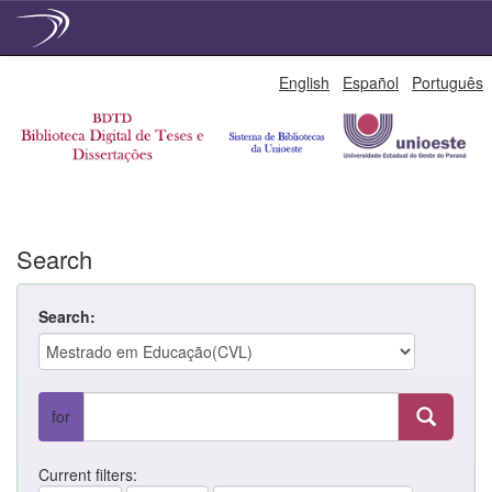
Skip
English
Español
Português
navigation
Search
Search:
for
Current filters: