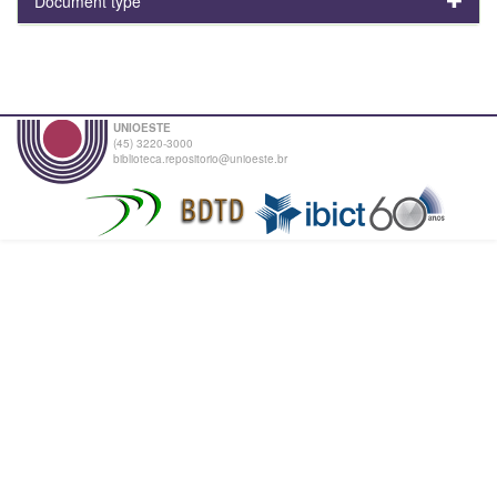
Document type
UNIOESTE
(45) 3220-3000
biblioteca.repositorio@unioeste.br