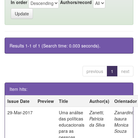
In order
Authors/record
Results 1-1 of 1 (Search time: 0.003 seconds).
previous
1
next
Item hits:
Issue Date
Preview
Title
Author(s)
Orientador
29-Mar-2017
Uma análise
Zanetti,
Zanardini,
das políticas
Patricia
Isaura
educacionais
da Silva
Monica
para as
Souza
pessoas