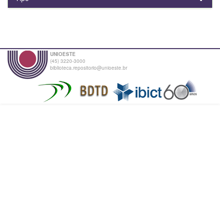
UNIOESTE
(45) 3220-3000
biblioteca.repositorio@unioeste.br