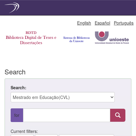
Skip
English
Español
Português
navigation
Search
Search:
for
Current filters: