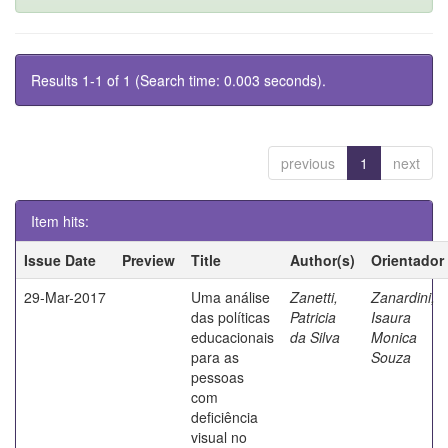
Results 1-1 of 1 (Search time: 0.003 seconds).
previous
1
next
Item hits:
Issue Date
Preview
Title
Author(s)
Orientador
29-Mar-2017
Uma análise
Zanetti,
Zanardini,
das políticas
Patricia
Isaura
educacionais
da Silva
Monica
para as
Souza
pessoas
com
deficiência
visual no