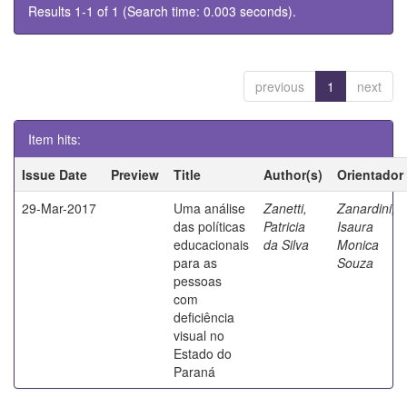
Results 1-1 of 1 (Search time: 0.003 seconds).
previous
1
next
Item hits:
Issue Date
Preview
Title
Author(s)
Orientador
29-Mar-2017
Uma análise
Zanetti,
Zanardini,
das políticas
Patricia
Isaura
educacionais
da Silva
Monica
para as
Souza
pessoas
com
deficiência
visual no
Estado do
Paraná