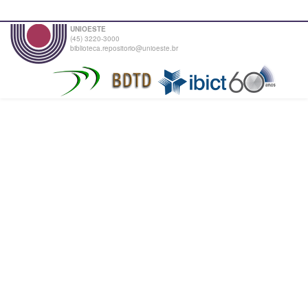
UNIOESTE
(45) 3220-3000
biblioteca.repositorio@unioeste.br