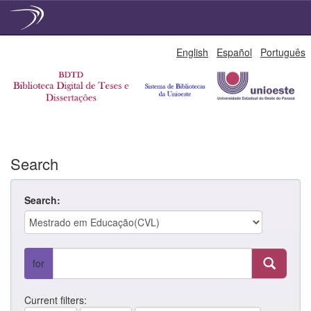
Skip
English
Español
Português
navigation
Search
Search:
for
Current filters: