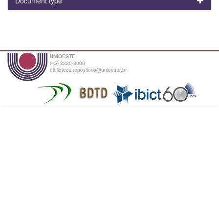
Document type
UNIOESTE
(45) 3220-3000
biblioteca.repositorio@unioeste.br