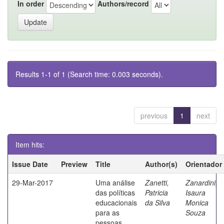
In order
Authors/record
Results 1-1 of 1 (Search time: 0.003 seconds).
previous
1
next
Item hits:
Issue Date
Preview
Title
Author(s)
Orientador
29-Mar-2017
Uma análise
Zanetti,
Zanardini,
das políticas
Patricia
Isaura
educacionais
da Silva
Monica
para as
Souza
pessoas