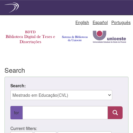
Skip
English
Español
Português
navigation
Search
Search:
for
Current filters: