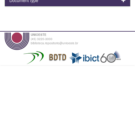
Document type
UNIOESTE
(45) 3220-3000
biblioteca.repositorio@unioeste.br