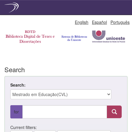
Skip
English
Español
Português
navigation
Search
Search:
for
Current filters: