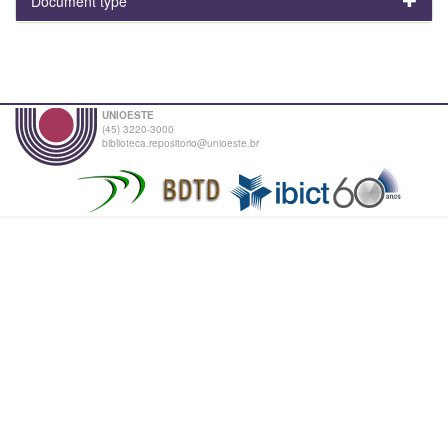
Document type
UNIOESTE
(45) 3220-3000
biblioteca.repositorio@unioeste.br