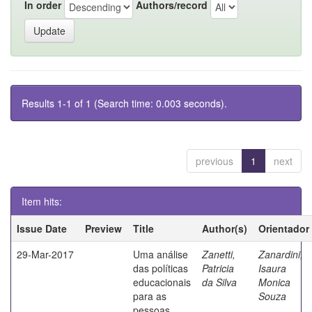
In order
Authors/record
Results 1-1 of 1 (Search time: 0.003 seconds).
previous
1
next
Item hits:
Issue Date
Preview
Title
Author(s)
Orientador
29-Mar-2017
Uma análise
Zanetti,
Zanardini,
das políticas
Patricia
Isaura
educacionais
da Silva
Monica
para as
Souza
pessoas