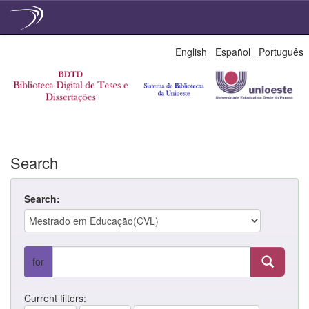
Skip
English
Español
Português
navigation
Search
Search:
for
Current filters: