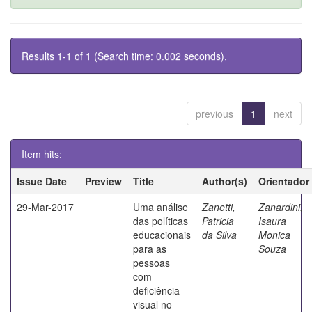
Results 1-1 of 1 (Search time: 0.002 seconds).
previous
1
next
Item hits:
Issue Date
Preview
Title
Author(s)
Orientador
29-Mar-2017
Uma análise
Zanetti,
Zanardini,
das políticas
Patricia
Isaura
educacionais
da Silva
Monica
para as
Souza
pessoas
com
deficiência
visual no