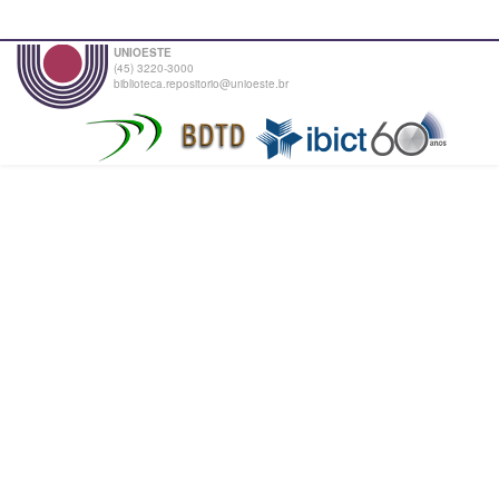
UNIOESTE
(45) 3220-3000
biblioteca.repositorio@unioeste.br