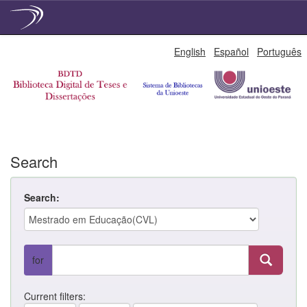
Skip
English
Español
Português
navigation
Search
Search:
for
Current filters: