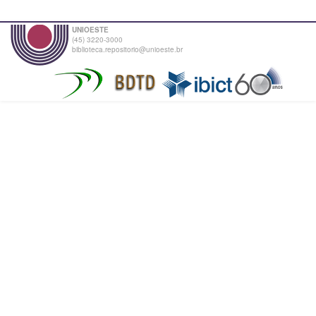
UNIOESTE
(45) 3220-3000
biblioteca.repositorio@unioeste.br