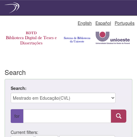
Skip
English
Español
Português
navigation
Search
Search:
for
Current filters: