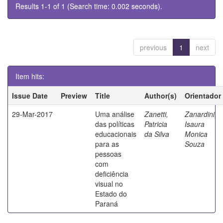
Results 1-1 of 1 (Search time: 0.002 seconds).
previous
1
next
Item hits:
Issue Date
Preview
Title
Author(s)
Orientador
29-Mar-2017
Uma análise
Zanetti,
Zanardini,
das políticas
Patricia
Isaura
educacionais
da Silva
Monica
para as
Souza
pessoas
com
deficiência
visual no
Estado do
Paraná