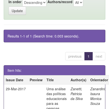
In order
Authors/record
Results 1-1 of 1 (Search time: 0.003 seconds).
previous
1
next
Item hits:
Issue Date
Preview
Title
Author(s)
Orientador
29-Mar-2017
Uma análise
Zanetti,
Zanardini,
das políticas
Patricia
Isaura
educacionais
da Silva
Monica
para as
Souza
pessoas