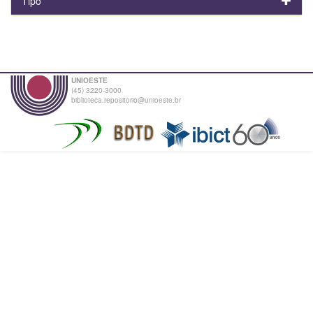
Tipo
UNIOESTE
(45) 3220-3000
biblioteca.repositorio@unioeste.br