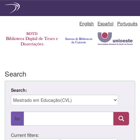
Skip
English
Español
Português
navigation
Search
Search:
for
Current filters: