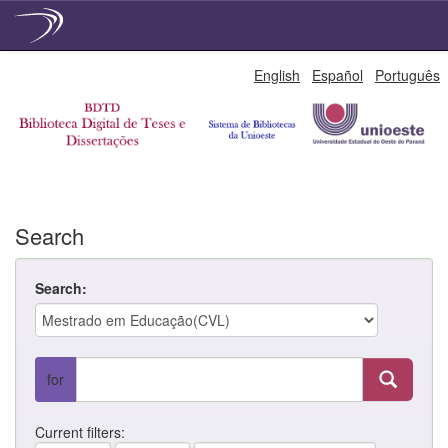
Skip
English
Español
Português
navigation
Search
Search:
for
Current filters: