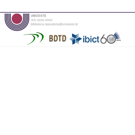
UNIOESTE
(45) 3220-3000
biblioteca.repositorio@unioeste.br