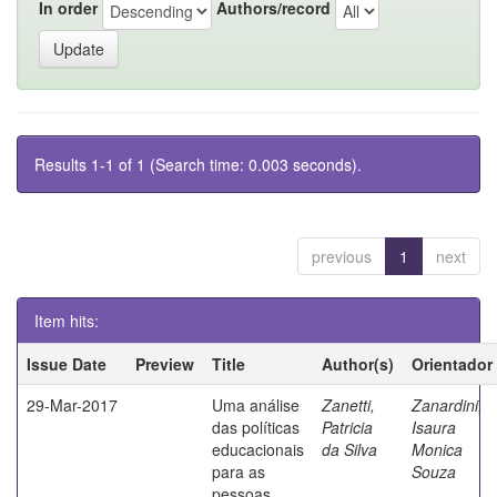
In order
Authors/record
Results 1-1 of 1 (Search time: 0.003 seconds).
previous
1
next
Item hits:
Issue Date
Preview
Title
Author(s)
Orientador
29-Mar-2017
Uma análise
Zanetti,
Zanardini,
das políticas
Patricia
Isaura
educacionais
da Silva
Monica
para as
Souza
pessoas