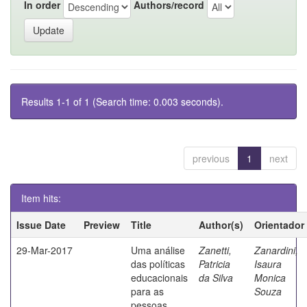
In order
Authors/record
Results 1-1 of 1 (Search time: 0.003 seconds).
previous
1
next
Item hits:
Issue Date
Preview
Title
Author(s)
Orientador
29-Mar-2017
Uma análise
Zanetti,
Zanardini,
das políticas
Patricia
Isaura
educacionais
da Silva
Monica
para as
Souza
pessoas