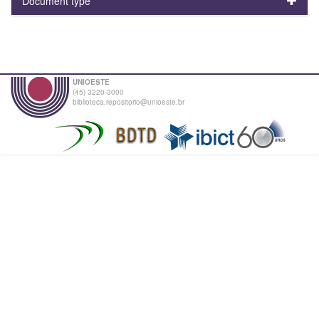
Document type
UNIOESTE
(45) 3220-3000
biblioteca.repositorio@unioeste.br