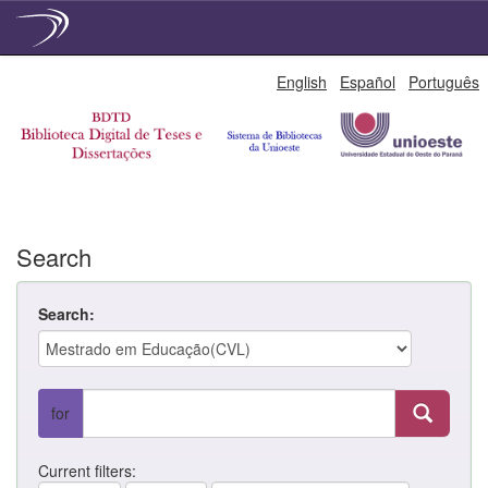
Skip
English
Español
Português
navigation
Search
Search:
for
Current filters: