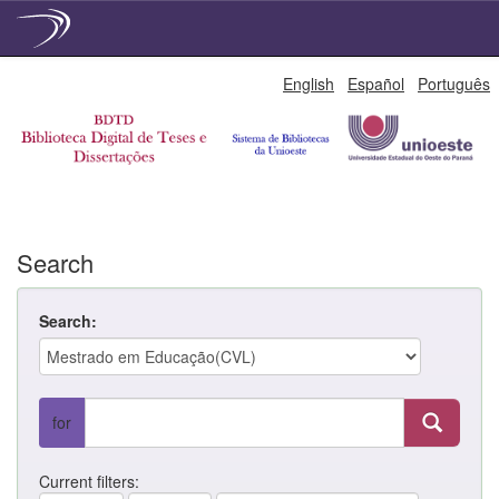
Skip
English
Español
Português
navigation
Search
Search:
for
Current filters: