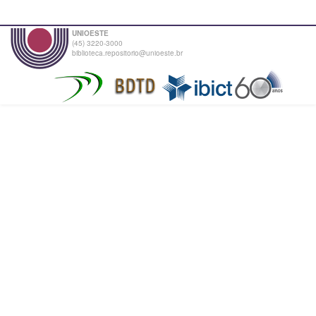
UNIOESTE
(45) 3220-3000
biblioteca.repositorio@unioeste.br