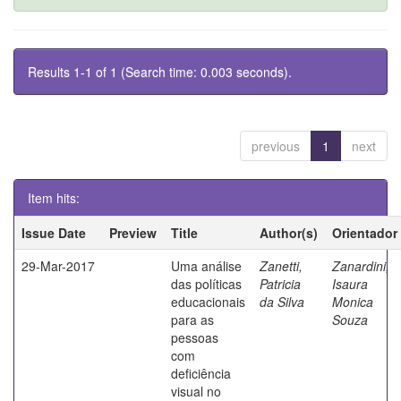
Results 1-1 of 1 (Search time: 0.003 seconds).
previous
1
next
Item hits:
Issue Date
Preview
Title
Author(s)
Orientador
29-Mar-2017
Uma análise
Zanetti,
Zanardini,
das políticas
Patricia
Isaura
educacionais
da Silva
Monica
para as
Souza
pessoas
com
deficiência
visual no