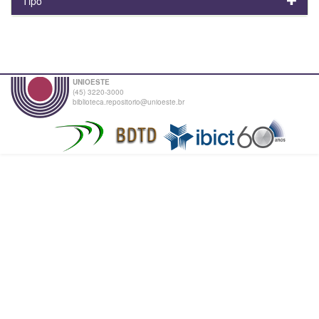
Tipo
UNIOESTE
(45) 3220-3000
biblioteca.repositorio@unioeste.br