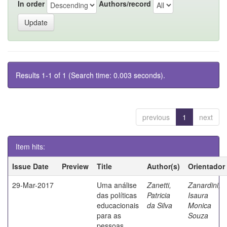
In order
Authors/record
Results 1-1 of 1 (Search time: 0.003 seconds).
previous
1
next
Item hits:
Issue Date
Preview
Title
Author(s)
Orientador
29-Mar-2017
Uma análise
Zanetti,
Zanardini,
das políticas
Patricia
Isaura
educacionais
da Silva
Monica
para as
Souza
pessoas