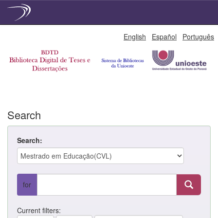
Skip
English
Español
Português
navigation
Search
Search:
for
Current filters: