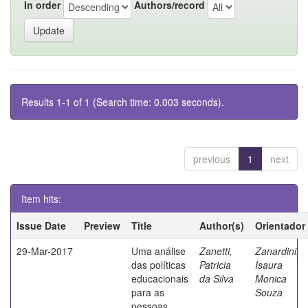
In order
Authors/record
Results 1-1 of 1 (Search time: 0.003 seconds).
previous
1
next
Item hits:
Issue Date
Preview
Title
Author(s)
Orientador
29-Mar-2017
Uma análise
Zanetti,
Zanardini,
das políticas
Patricia
Isaura
educacionais
da Silva
Monica
para as
Souza
pessoas