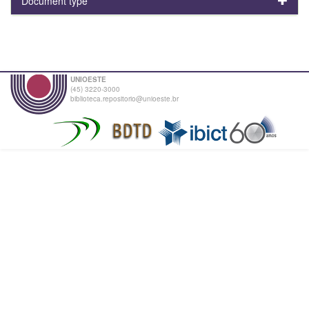
Document type
UNIOESTE
(45) 3220-3000
biblioteca.repositorio@unioeste.br