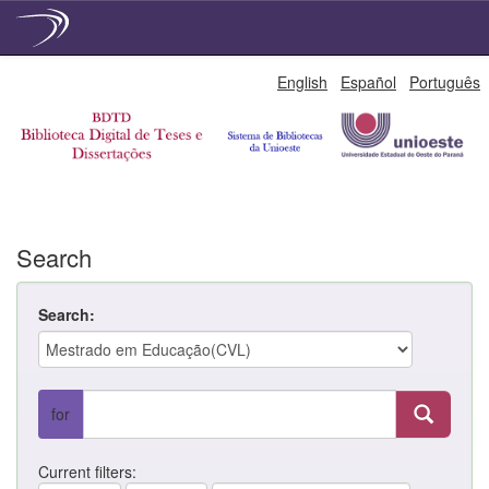
Skip
English
Español
Português
navigation
Search
Search:
for
Current filters: