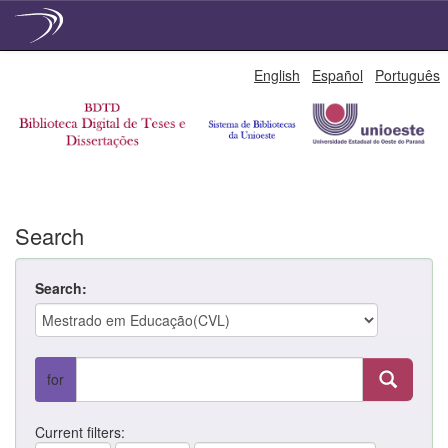
Skip
English
Español
Português
navigation
Search
Search:
for
Current filters: