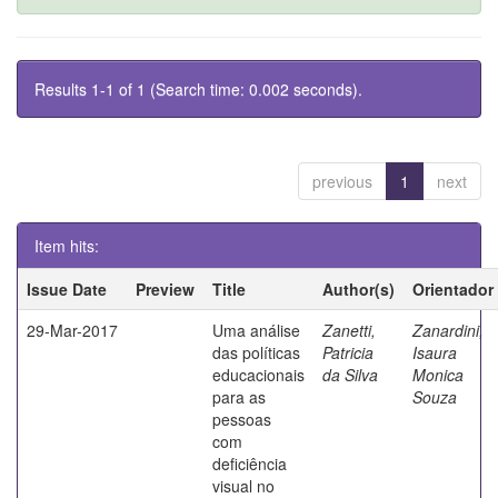
Results 1-1 of 1 (Search time: 0.002 seconds).
previous
1
next
Item hits:
Issue Date
Preview
Title
Author(s)
Orientador
29-Mar-2017
Uma análise
Zanetti,
Zanardini,
das políticas
Patricia
Isaura
educacionais
da Silva
Monica
para as
Souza
pessoas
com
deficiência
visual no