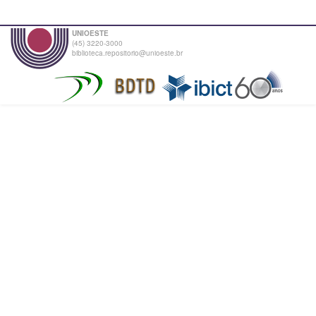
UNIOESTE
(45) 3220-3000
biblioteca.repositorio@unioeste.br