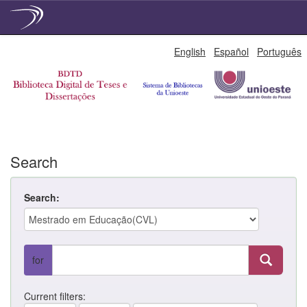
Skip
English
Español
Português
navigation
Search
Search:
for
Current filters: