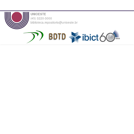
UNIOESTE
(45) 3220-3000
biblioteca.repositorio@unioeste.br