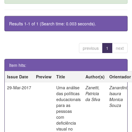
Results 1-1 of 1 (Search time: 0.003 seconds).
previous
1
next
Item hits:
Issue Date
Preview
Title
Author(s)
Orientador
29-Mar-2017
Uma análise
Zanetti,
Zanardini,
das políticas
Patricia
Isaura
educacionais
da Silva
Monica
para as
Souza
pessoas
com
deficiência
visual no