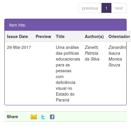
previous
1
next
Item hits:
Issue Date
Preview
Title
Author(s)
Orientador
29-Mar-2017
Uma análise
Zanetti,
Zanardini,
das políticas
Patricia
Isaura
educacionais
da Silva
Monica
para as
Souza
pessoas
com
deficiência
visual no
Estado do
Paraná
Share