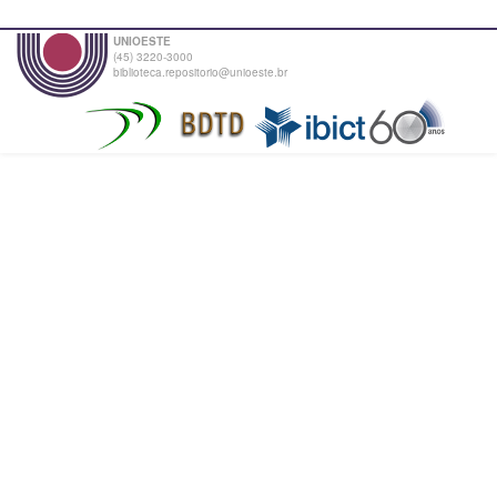
UNIOESTE
(45) 3220-3000
biblioteca.repositorio@unioeste.br