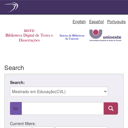
Skip
English
Español
Português
navigation
Search
Search:
for
Current filters: