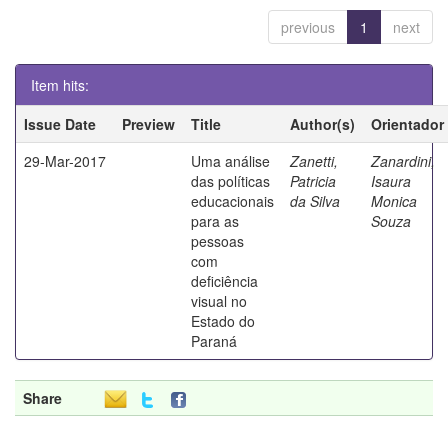
previous
1
next
Item hits:
Issue Date
Preview
Title
Author(s)
Orientador
29-Mar-2017
Uma análise
Zanetti,
Zanardini,
das políticas
Patricia
Isaura
educacionais
da Silva
Monica
para as
Souza
pessoas
com
deficiência
visual no
Estado do
Paraná
Share