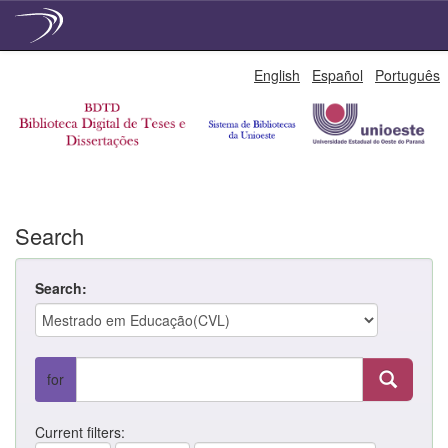
Skip
English
Español
Português
navigation
Search
Search:
for
Current filters: