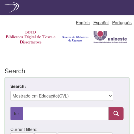
Skip
English
Español
Português
navigation
Search
Search:
for
Current filters: