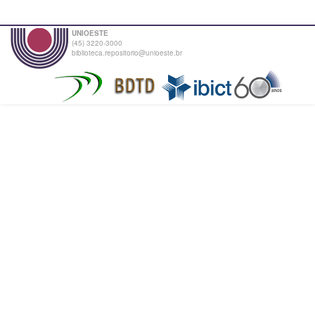
UNIOESTE
(45) 3220-3000
biblioteca.repositorio@unioeste.br