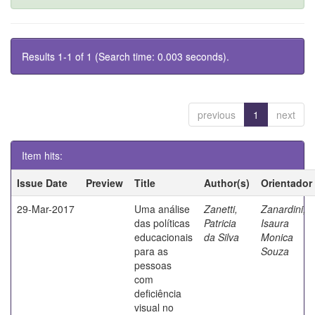
Results 1-1 of 1 (Search time: 0.003 seconds).
previous
1
next
Item hits:
Issue Date
Preview
Title
Author(s)
Orientador
29-Mar-2017
Uma análise
Zanetti,
Zanardini,
das políticas
Patricia
Isaura
educacionais
da Silva
Monica
para as
Souza
pessoas
com
deficiência
visual no