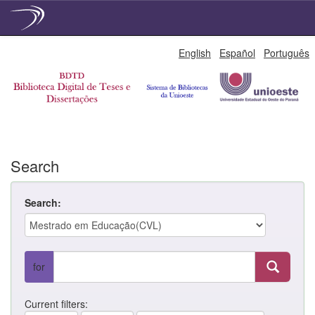
Skip
English
Español
Português
navigation
Search
Search:
for
Current filters: