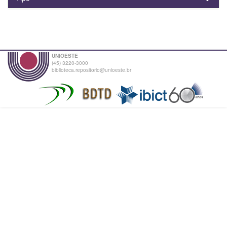
UNIOESTE
(45) 3220-3000
biblioteca.repositorio@unioeste.br