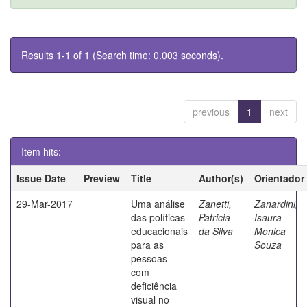
Results 1-1 of 1 (Search time: 0.003 seconds).
previous
1
next
Item hits:
Issue Date
Preview
Title
Author(s)
Orientador
29-Mar-2017
Uma análise
Zanetti,
Zanardini,
das políticas
Patricia
Isaura
educacionais
da Silva
Monica
para as
Souza
pessoas
com
deficiência
visual no