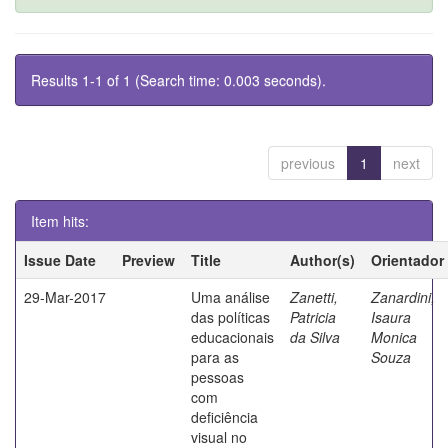
Results 1-1 of 1 (Search time: 0.003 seconds).
previous
1
next
Item hits:
Issue Date
Preview
Title
Author(s)
Orientador
29-Mar-2017
Uma análise
Zanetti,
Zanardini,
das políticas
Patricia
Isaura
educacionais
da Silva
Monica
para as
Souza
pessoas
com
deficiência
visual no