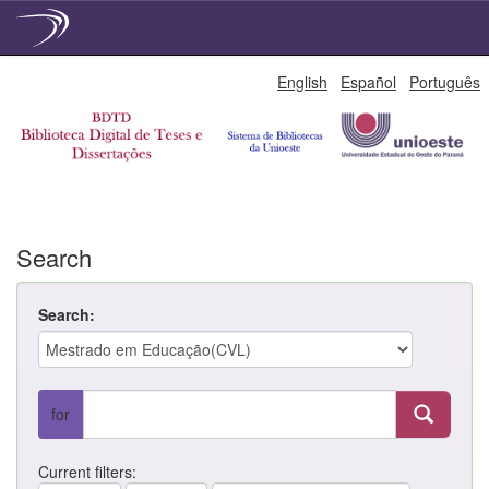
Skip
English
Español
Português
navigation
Search
Search:
for
Current filters: