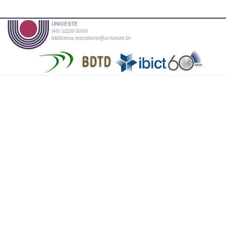
UNIOESTE
(45) 3220-3000
biblioteca.repositorio@unioeste.br