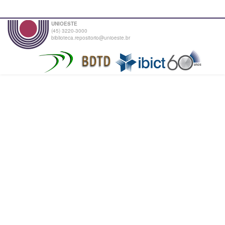
UNIOESTE
(45) 3220-3000
biblioteca.repositorio@unioeste.br