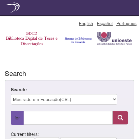
Skip
English
Español
Português
navigation
Search
Search:
for
Current filters: