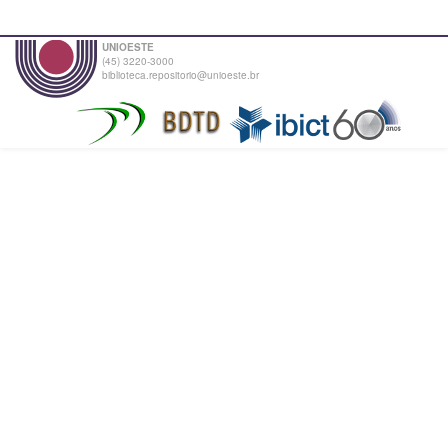
UNIOESTE
(45) 3220-3000
biblioteca.repositorio@unioeste.br