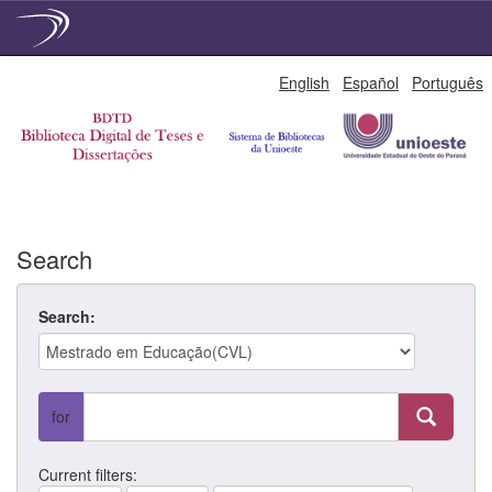
Skip
English
Español
Português
navigation
Search
Search:
for
Current filters: