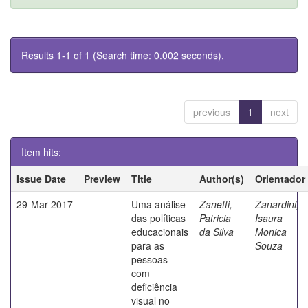
Results 1-1 of 1 (Search time: 0.002 seconds).
previous
1
next
Item hits:
Issue Date
Preview
Title
Author(s)
Orientador
29-Mar-2017
Uma análise
Zanetti,
Zanardini,
das políticas
Patricia
Isaura
educacionais
da Silva
Monica
para as
Souza
pessoas
com
deficiência
visual no