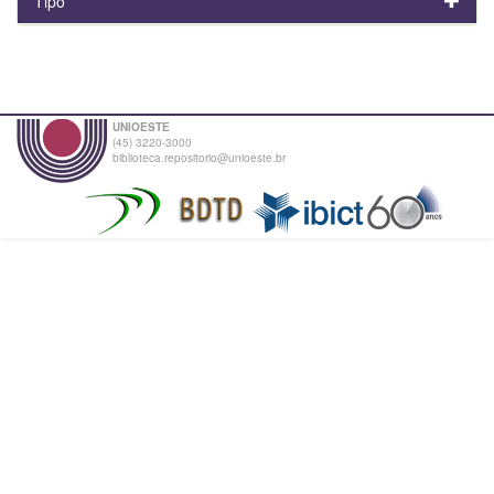
Tipo
UNIOESTE
(45) 3220-3000
biblioteca.repositorio@unioeste.br