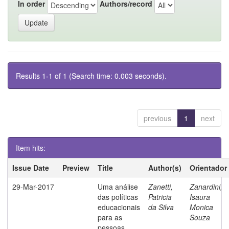
In order
Authors/record
Results 1-1 of 1 (Search time: 0.003 seconds).
previous
1
next
Item hits:
Issue Date
Preview
Title
Author(s)
Orientador
29-Mar-2017
Uma análise
Zanetti,
Zanardini,
das políticas
Patricia
Isaura
educacionais
da Silva
Monica
para as
Souza
pessoas