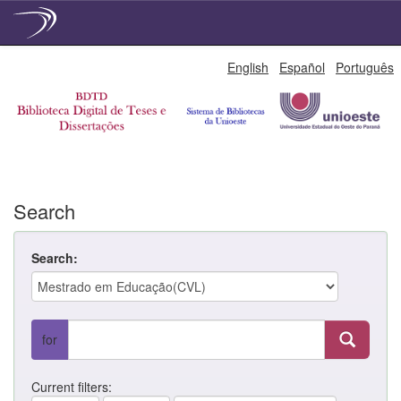
Skip
English
Español
Português
navigation
Search
Search:
for
Current filters: